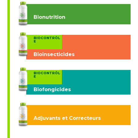
Bionutrition
BIOCONTRÔL
E
Bioinsecticides
BIOCONTRÔL
E
Biofongicides
Adjuvants et Correcteurs