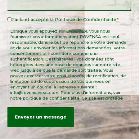
J'ai lu et accepté la
Politique de Confidentialité
Legal
*
Notice
Lorsque vous appuyez sur ENVOYER, vous nous
*
fournissez vos informations dont ROVENSA est seul
responsable, dans le but de répondre à votre demande
et de vous envoyer les informations demandées. Votre
consentement est considéré comme une
authentification. Destinataires : vos données sont
hébergées dans une base de données sur notre site
web jusqu'à ce que la demande soit traitée. Vous
pouvez exercer votre droit d'accès, de rectification, de
limitation ou de suppression de vos données en
envoyant un courriel à l'adresse suivante :
info@rovensanext.com. Pour plus d'informations, voir
notre politique de confidentialité. Ce site est protégé
par reCAPTCHA et par les règles de confidentialité et
les conditions d'utilisation de Google.