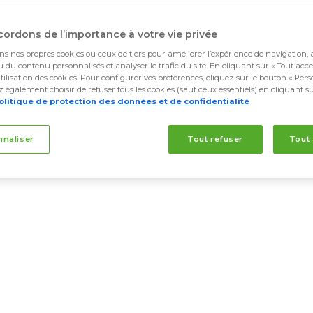
Action rapide et persistante à une
ordons de l’importance à votre vie privée
Qualité des chélates garantie : F
ons nos propres cookies ou ceux de tiers pour améliorer l’expérience de navigation, 
Mn protégé contre les antagonisme
u du contenu personnalisés et analyser le trafic du site. En cliquant sur « Tout acce
tilisation des cookies. Pour configurer vos préférences, cliquez sur le bouton « Pers
Stimule la photosynthèse
 également choisir de refuser tous les cookies (sauf ceux essentiels) en cliquant su
olitique de protection des données et de confidentialité
Favorise la synthèse des acides a
nnaliser
Tout refuser
Tout
Demander plus d'informations