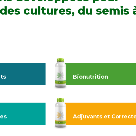
es cultures, du semis à
ts
Bionutrition
des
Adjuvants et Correct