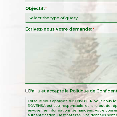
Objectif:
*
Ecrivez-nous votre demande:
*
J'ai lu et accepté la
Politique de Confident
Legal
Notice
Lorsque vous appuyez sur ENVOYER, vous nous fou
*
ROVENSA est seul responsable, dans le but de ré
envoyer les informations demandées. Votre cons
authentification. Destinataires : vos données so