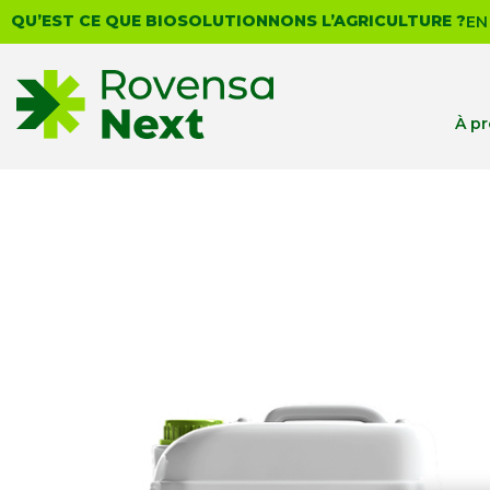
QU’EST CE QUE BIOSOLUTIONNONS L’AGRICULTURE ?
EN
À p