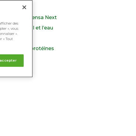
 faible dose
ormulation Rovensa Next
afficher des
s dans le sol et l’eau
pter », vous
onnaliser ».
r « Tout
minés et des protéines
 accepter