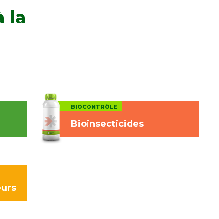
 la
BIOCONTRÔLE
Bioinsecticides
eurs