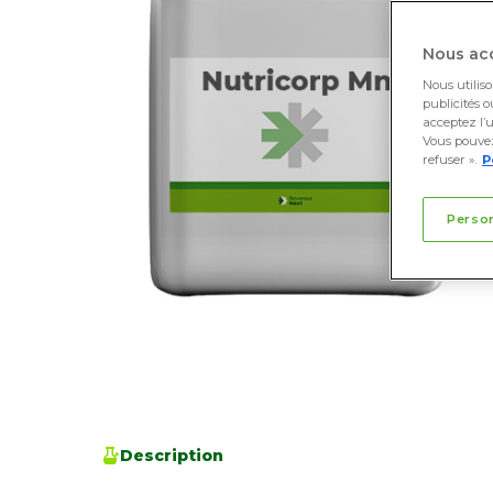
Nous acc
Nous utilis
publicités o
acceptez l’u
Vous pouvez
refuser ».
P
Perso
Description