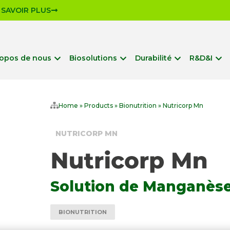
 SAVOIR PLUS
ropos de nous
Biosolutions
Durabilité
R&D&I
Home
»
Products
»
Bionutrition
»
Nutricorp Mn
NUTRICORP MN
Solution de Manganès
BIONUTRITION