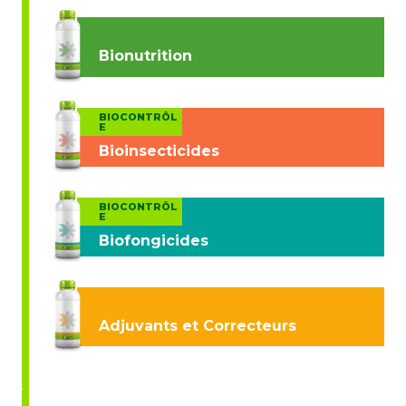
Bionutrition
BIOCONTRÔL
E
Bioinsecticides
BIOCONTRÔL
E
Biofongicides
Adjuvants et Correcteurs