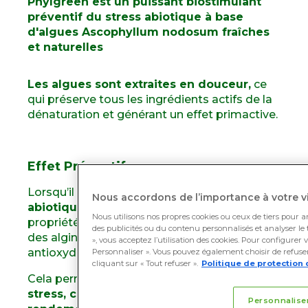
Phylgreen est un puissant biostimulant
préventif du stress abiotique à base
d'algues Ascophyllum nodosum fraîches
et naturelles
Les algues sont extraites en douceur,
ce
qui préserve tous les ingrédients actifs de la
dénaturation et générant un effet primactive.
Effet Préventif
Lorsqu’il est appliqué
avant un stress
Nous accordons de l’importance à votre vi
abiotique
, l’effet
primactive
exploite les
Nous utilisons nos propres cookies ou ceux de tiers pour a
propriétés biostimulantes des mannitols,
des publicités ou du contenu personnalisés et analyser le t
des alginates et des polyphénols
», vous acceptez l’utilisation des cookies. Pour configurer 
antioxydants présents dans Phylgreen.
Personnaliser ». Vous pouvez également choisir de refuser 
cliquant sur « Tout refuser ».
Politique de protection 
Cela permet de
réduire la gravité du
stress, contribuant ainsi à maximiser le
Personnalise