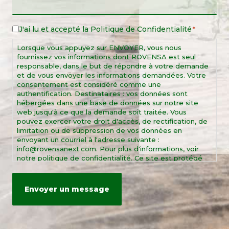
J'ai lu et accepté la
Politique de Confidentialité
Legal
*
Notice
Lorsque vous appuyez sur ENVOYER, vous nous
*
fournissez vos informations dont ROVENSA est seul
responsable, dans le but de répondre à votre demande
et de vous envoyer les informations demandées. Votre
consentement est considéré comme une
authentification. Destinataires : vos données sont
hébergées dans une base de données sur notre site
web jusqu'à ce que la demande soit traitée. Vous
pouvez exercer votre droit d'accès, de rectification, de
limitation ou de suppression de vos données en
envoyant un courriel à l'adresse suivante :
info@rovensanext.com. Pour plus d'informations, voir
notre politique de confidentialité. Ce site est protégé
par reCAPTCHA et par les règles de confidentialité et
les conditions d'utilisation de Google.