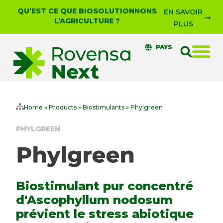
QU’EST CE QUE BIOSOLUTIONNONS
EN SAVOIR
L’AGRICULTURE ?
PLUS
PAYS
Home
»
Products
»
Biostimulants
»
Phylgreen
PHYLGREEN
Biostimulant pur concentré
d'Ascophyllum nodosum
prévient le stress abiotique