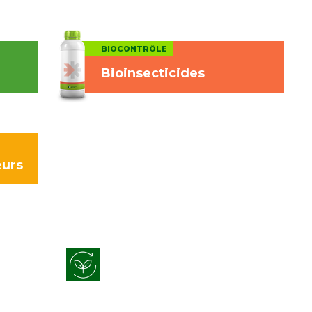
BIOCONTRÔLE
Bioinsecticides
eurs
s
Biostimulation