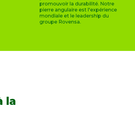
promouvoir la durabilité. Notre
pierre angulaire est l'expérience
mondiale et le leadership du
groupe Rovensa.
 la