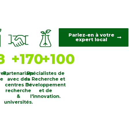
Parlez-en à votre
expert local
8
+
170
+
100
res,
Partenariats
Spécialistes de
de
avec des
la Recherche et
centres de
Développement
recherche
et de
&
l'innovation.
universités.