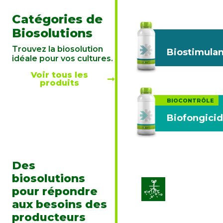
Catégories de
Biosolutions
Trouvez la biosolution
Biostimulan
idéale pour vos cultures.
Voir tous les
produits
BIOCONTRÔLE
Biofongici
Des
biosolutions
Amélioration 
pour répondre
des sols
aux besoins des
producteurs