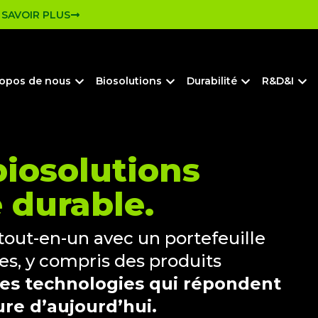
 SAVOIR PLUS
ropos de nous
Biosolutions
Durabilité
R&D&I
biosolutions
e durable.
tout-en-un avec un portefeuille
es, y compris des produits
des technologies qui répondent
ure d’aujourd’hui.