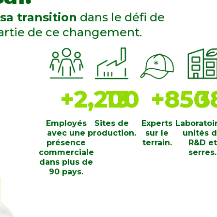
sa transition
dans le défi de
 partie de ce changement.
+
2,200
13
+
850
3
Employés
Sites de
Experts
Laboratoi
avec une
production.
sur le
unités 
présence
terrain.
R&D et
commerciale
serres.
dans plus de
90 pays.