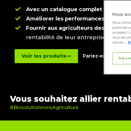
Avec un catalogue complet de biosol
Nous acc
Améliorer les performances
et la qual
Nous utilis
Fournir aux agriculteurs des outils et
publicités o
acceptez l’u
rentabilité de leur entreprise tout en
Vous pouvez
refuser ».
P
Voir les produits
Parlez-en à votre ex
Perso
Vous souhaitez allier rentabi
#BiosolutionnonsAgriculture