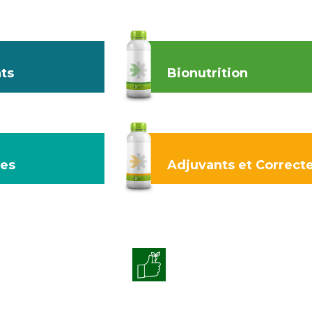
ts
Bionutrition
des
Adjuvants et Correct
de la vitalité
Améliorer la qualité de
cultures