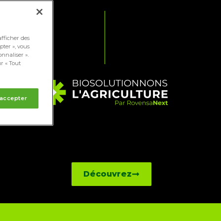
afficher des
pter », vous
onnaliser ».
r « Tout
 accepter
Découvrez