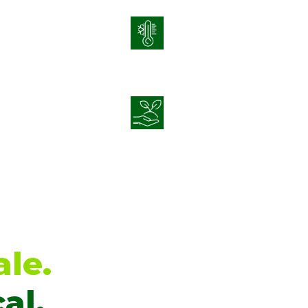
l’utilisation
Gestion du stress
ée contre les
Nutrition durable des
PM)
cultures
le.
al.