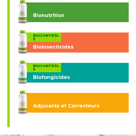
Bionutrition
BIOCONTRÔL
E
Bioinsecticides
BIOCONTRÔL
E
Biofongicides
Adjuvants et Correcteurs