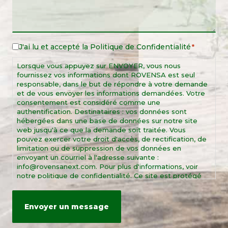
J'ai lu et accepté la
Politique de Confidentialité
Legal
*
Notice
Lorsque vous appuyez sur ENVOYER, vous nous
*
fournissez vos informations dont ROVENSA est seul
responsable, dans le but de répondre à votre demande
et de vous envoyer les informations demandées. Votre
consentement est considéré comme une
authentification. Destinataires : vos données sont
hébergées dans une base de données sur notre site
web jusqu'à ce que la demande soit traitée. Vous
pouvez exercer votre droit d'accès, de rectification, de
limitation ou de suppression de vos données en
envoyant un courriel à l'adresse suivante :
info@rovensanext.com. Pour plus d'informations, voir
notre politique de confidentialité. Ce site est protégé
par reCAPTCHA et par les règles de confidentialité et
les conditions d'utilisation de Google.