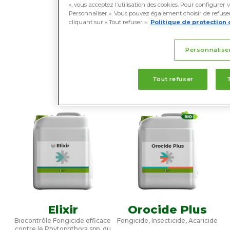
écologique.
», vous acceptez l’utilisation des cookies. Pour configurer 
Personnaliser ». Vous pouvez également choisir de refuser 
cliquant sur « Tout refuser ».
Politique de protection 
Personnalise
Tout refuser
Elixir
Orocide Plus
Biocontrôle Fongicide efficace
Fongicide, Insecticide, Acaricide
contre le Phytophthora spp. du