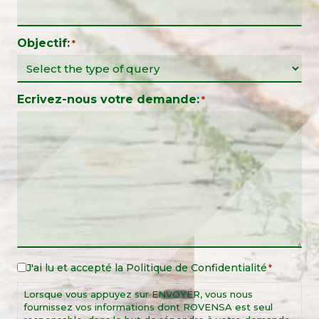
Objectif:
*
Ecrivez-nous votre demande:
*
J'ai lu et accepté la
Politique de Confidentialité
Legal
*
Notice
Lorsque vous appuyez sur ENVOYER, vous nous
*
fournissez vos informations dont ROVENSA est seul