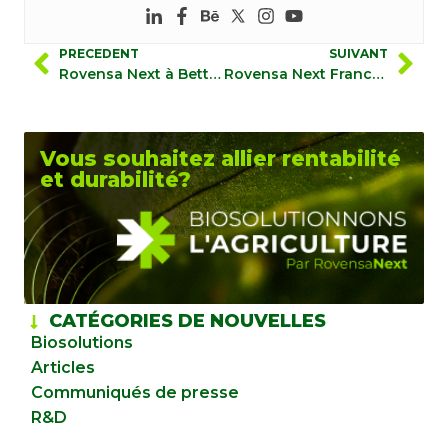
PRECEDENT
SUIVANT
Rovensa Next à Betteravenir le 25 et 26 Octobre
Rovensa Next France enrichit sa gamme d’adjuvants avec Acifia
Vous souhaitez allier rentabilité
et durabilité?
CATÉGORIES DE NOUVELLES
Biosolutions
Articles
Communiqués de presse
R&D