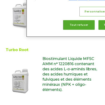
substances humiques
(acides humiques + acides
Personnalise
fulviques)
Tout refuser
Turbo Root
Biostimulant Liquide MFSC
AMM n° 1220816 contenant
des acides L-α-aminés libres,
des acides humiques et
fulviques et des éléments
minéraux (NPK + oligo-
éléments).