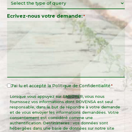
Ecrivez-nous votre demande:
*
J'ai lu et accepté la
Politique de Confidentialité
Legal
*
Notice
Lorsque vous appuyez sur ENVOYER, vous nous
*
fournissez vos informations dont ROVENSA est seul
responsable, dans le but de répondre à votre demande
et de vous envoyer les informations demandées. Votre
consentement est considéré comme une
authentification. Destinataires : vos données sont
hébergées dans une base de données sur notre site