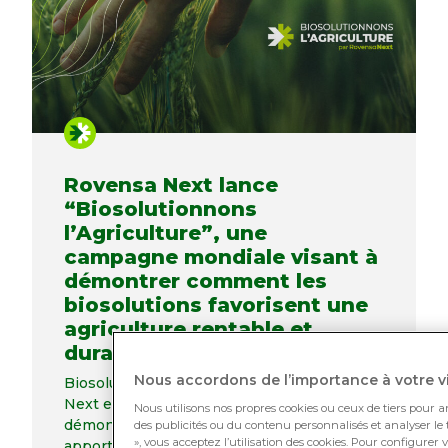
Rovensa Next lance
“Biosolutionnons
l’Agriculture”, une
campagne mondiale visant à
démontrer comment les
biosolutions favorisent une
agriculture rentable et
durable
Nous accordons de l’importance à votre vi
Biosolutionnons l’Agriculture par Rovensa
Next est un appel mondial à l’action visant à
Nous utilisons nos propres cookies ou ceux de tiers pour a
démontrer comment les biosolutions
des publicités ou du contenu personnalisés et analyser le t
», vous acceptez l’utilisation des cookies. Pour configurer 
apportent des gains